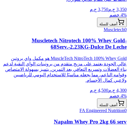
3,350
ج.م
3,750
ج.م
% خصم
4
أضف للسلة
Muscletech
0
Muscletech Nitrotech 100% Whey Gold-
68Serv.-2.23KG-Dulce De Leche
MuscleTech NitroTech 100% Whey Gold هو مكمل واي بروتين
عالي الجودة يعتمد على مزيج متقدم من بروتينات الواي النقية لدعم
بناء العضلات وتسريع التعافي بعد التمرين. يتميز بسهولة الامتصاص
وقوامه الناعم، مما يجعله مناسبًا للاستخدام اليومي للرياضيين
ولاعبي كمال الأجسام.
4,300
ج.م
4,500
ج.م
% خصم
4
أضف للسلة
FA Engineered Nutrition
0
Napalm Whey Pro 2kg 66 serv