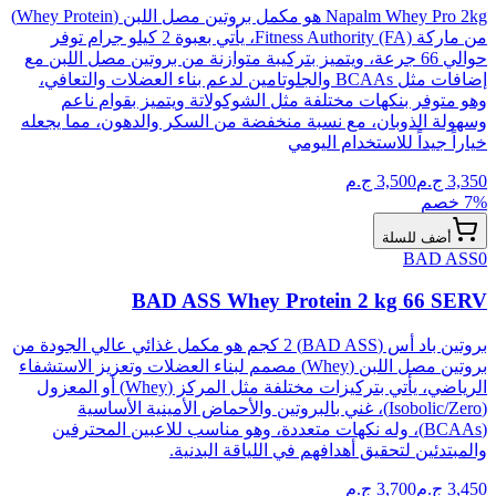
Napalm Whey Pro 2kg هو مكمل بروتين مصل اللبن (Whey Protein)
من ماركة Fitness Authority (FA)، يأتي بعبوة 2 كيلو جرام توفر
حوالي 66 جرعة، ويتميز بتركيبة متوازنة من بروتين مصل اللبن مع
إضافات مثل BCAAs والجلوتامين لدعم بناء العضلات والتعافي،
وهو متوفر بنكهات مختلفة مثل الشوكولاتة ويتميز بقوام ناعم
وسهولة الذوبان، مع نسبة منخفضة من السكر والدهون، مما يجعله
خياراً جيداً للاستخدام اليومي
3,350
ج.م
3,500
ج.م
% خصم
7
أضف للسلة
BAD ASS
0
BAD ASS Whey Protein 2 kg 66 SERV
بروتين باد أس (BAD ASS) 2 كجم هو مكمل غذائي عالي الجودة من
بروتين مصل اللبن (Whey) مصمم لبناء العضلات وتعزيز الاستشفاء
الرياضي، يأتي بتركيزات مختلفة مثل المركز (Whey) أو المعزول
(Isobolic/Zero)، غني بالبروتين والأحماض الأمينية الأساسية
(BCAAs)، وله نكهات متعددة، وهو مناسب للاعبين المحترفين
والمبتدئين لتحقيق أهدافهم في اللياقة البدنية.
3,450
ج.م
3,700
ج.م