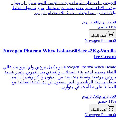
الجودة يساعد على تلبية احتياجات الجسم اليومية من البروتين،
ويدعم الأداء البدني ضمن نمط حياة نشط. يتميز بسهولة الخلط
والامتصاص، مما يجعله مناسبًا للاستخدام اليومي.
3,250
ج.م
3,500
ج.م
% خصم
11
أضف للسلة
Novogen Pharma
0
Novogen Pharma Whey Isolate-60Serv.-2Kg-Vanilla
Ice Cream
Novogen Pharma Whey Isolate هو مكمل بروتين واي أيزوليت عالي
النقاء مصمم لدعم بناء العضلات والتعافي بعد التمرين. يتميز بنسبة
بروتين مرتفعة ونسبة منخفضة من الدهون والكربوهيدرات، مما
يجعله مناسبًا للرياضيين الذين يسعون لزيادة الكتلة العضلية مع
الحفاظ على نظام غذائي متوازن.
3,350
ج.م
3,750
ج.م
% خصم
11
أضف للسلة
Novogen Pharma
0