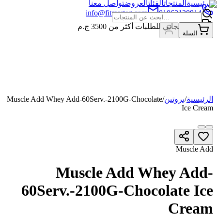
الرئيسية
المنتجات
الفئات
العروض
تواصل معنا
info@fitmarteg.com
01063120914
شحن مجاني للطلبات أكثر من
3500
ج.م
السلة
الرئيسية
/
بروتين
/
Muscle Add Whey Add-60Serv.-2100G-Chocolate
Ice Cream
Muscle Add
Muscle Add Whey Add-
60Serv.-2100G-Chocolate Ice
Cream