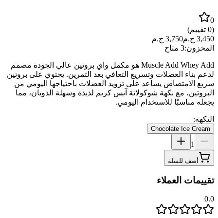
0
(
0
تقييم)
3,450
ج.م
3,750
ج.م
المخزون:
3 متاح
Muscle Add Whey Add هو مكمل واي بروتين عالي الجودة مصمم
لدعم بناء العضلات وتسريع التعافي بعد التمرين. يحتوي على بروتين
سريع الامتصاص يساعد على تزويد العضلات باحتياجها اليومي من
البروتين، مع نكهة شوكولاتة آيس كريم لذيذة وسهلة الذوبان، مما
يجعله مناسبًا للاستخدام اليومي.
النكهة:
Chocolate Ice Cream
1
أضف للسلة
تقييمات العملاء
0.0