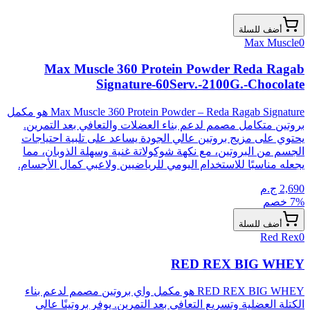
أضف للسلة
Max Muscle
0
Max Muscle 360 Protein Powder Reda Ragab
Signature-60Serv.-2100G.-Chocolate
Max Muscle 360 Protein Powder – Reda Ragab Signature هو مكمل
بروتين متكامل مصمم لدعم بناء العضلات والتعافي بعد التمرين.
يحتوي على مزيج بروتين عالي الجودة يساعد على تلبية احتياجات
الجسم من البروتين، مع نكهة شوكولاتة غنية وسهلة الذوبان، مما
يجعله مناسبًا للاستخدام اليومي للرياضيين ولاعبي كمال الأجسام.
2,690
ج.م
% خصم
7
أضف للسلة
Red Rex
0
RED REX BIG WHEY
RED REX BIG WHEY هو مكمل واي بروتين مصمم لدعم بناء
الكتلة العضلية وتسريع التعافي بعد التمرين. يوفر بروتينًا عالي