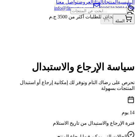
الرئيسية
المنتجات
الفئات
العروض
تواصل معنا
info@fitmarteg.com
01063120914
شحن مجاني للطلبات أكثر من
3500
ج.م
السلة
سياسة الإرجاع والاستبدال
نحرص على رضاك التام ونوفر لك إمكانية إرجاع أو استبدال
المنتجات بسهولة
14 يوم
فترة الإرجاع والاستبدال من تاريخ الاستلام
الحالات التي يمكن فيها إرجاع المنتج