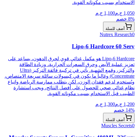
الاستخدام بسبب مكوناته القوية.
1,050
ج.م
1,100
ج.م
% خصم
8
أضف للسلة
Nutrex Research
0
Lipo-6 Hardcore 60 Serv
Lipo-6 Hardcore هو مكمل غذائي قوي لحرق الدهون، يساعد على
تعزيز عملية الأيض وحرق السعرات الحرارية، وزيادة الطاقة
والتركيز، وقمع الشهية. يأتي في تركيبة فائقة التركيز (Ultra
Concentrate) وغالباً ما يكون في كبسولات سائلة سريعة الامتصاص،
ويُستخدم لدعم فقدان الوزن، لكن يتطلب ممارسة الرياضة واتباع
نظام غذائي صحي للحصول على أفضل النتائج، ويجب استشارة
الطبيب قبل الاستخدام بسبب مكوناته القوية.
1,200
ج.م
1,300
ج.م
% خصم
14
أضف للسلة
Muscles Secrets
0