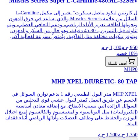
Muscles Secrets Super L-Carnitine-480ML-32Serv
ل كارنتين ليكود ماصل سيكرت" يشير إلى مكمل L-Carnitine
السائل من علامة Muscles Secrets والذي يساعد في حرق الدهون
وتحويلها لطاقة، تعزيز الأداء الرياضي، ودعم التعافي العضلي، ويتم
تناوله قبل التمرين بـ 30-45 دقيقة، وهو خالٍ من السكر والدهون،
ويتوفر بنكهات مختلفة مثل الفاكهة، ويُمتص بسرعة لفعالية أكبر.
950
ج.م
1,100
ج.م
% خصم
10
أضف للسلة
MHP
0
MHP XPEL DIURETIC- 80 TAP
MHP XPEL مدر البول الطبيعي رقم 1 يدعم توازن السوائل في
الجسم عن طريق العمل كمدر للبول عشبي قوي للتخلص من
السوائل الزائدة التي تسبب الانتفاخ، مع إضافة معادن أساسية
(إلكتروليتات) مثل البوتاسيوم والمغنيسيوم والكالسيوم لمنع اختلال
التوازن والحفاظ على وظائف العضلات وأدائها الرياضي أثناء فقدان
الماء.
1,350
ج.م
1,500
ج.م