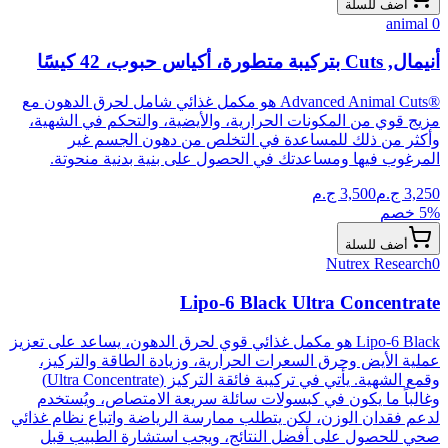
أضف للسلة
animal
0
أنيمال‏, Cuts بتركيبة متطورة، أكياس حبوب، 42 كيسًا
®‏Advanced Animal Cuts هو مكمل غذائي شامل لحرق الدهون مع
مزيج قوي من المكونات الحرارية، والأيضية، والتحكم في الشهية،
وأكثر من ذلك للمساعدة في التخلص من دهون الجسم غير
المرغوب فيها ومساعدتك في الحصول على بنية بدنية منحوتة.
3,250
ج.م
3,500
ج.م
% خصم
5
أضف للسلة
Nutrex Research
0
Lipo-6 Black Ultra Concentrate
Lipo-6 Black هو مكمل غذائي قوي لحرق الدهون، يساعد على تعزيز
عملية الأيض وحرق السعرات الحرارية، وزيادة الطاقة والتركيز،
وقمع الشهية. يأتي في تركيبة فائقة التركيز (Ultra Concentrate)
وغالباً ما يكون في كبسولات سائلة سريعة الامتصاص، ويُستخدم
لدعم فقدان الوزن، لكن يتطلب ممارسة الرياضة واتباع نظام غذائي
صحي للحصول على أفضل النتائج، ويجب استشارة الطبيب قبل