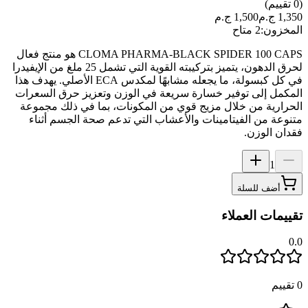
(
0
تقييم)
1,350
ج.م
1,500
ج.م
المخزون:
2 متاح
CLOMA PHARMA-BLACK SPIDER 100 CAPS هو منتج فعال
لحرق الدهون، يتميز بتركيبته القوية التي تشمل 25 ملغ من الإيفيدرا
في كل كبسولة، ما يجعله مشابهًا لمكدس ECA الأصلي. يهدف هذا
المكمل إلى توفير خسارة سريعة في الوزن وتعزيز حرق السعرات
الحرارية من خلال مزيج قوي من المكونات، بما في ذلك مجموعة
متنوعة من الفيتامينات والأعشاب التي تدعم صحة الجسم أثناء
فقدان الوزن​​​​.
1
أضف للسلة
تقييمات العملاء
0.0
0
تقييم