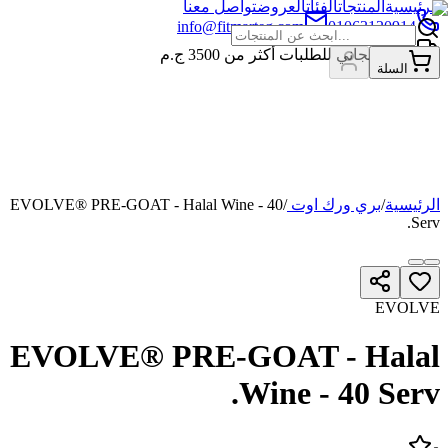
الرئيسية
المنتجات
الفئات
العروض
تواصل معنا
info@fitmarteg.com
01063120914
شحن مجاني للطلبات أكثر من
3500
ج.م
السلة
الرئيسية
/
بري ورك اوت
/
EVOLVE® PRE-GOAT - Halal Wine - 40
Serv.
EVOLVE
EVOLVE® PRE-GOAT - Halal
Wine - 40 Serv.