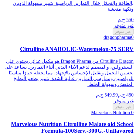
بالطاقة والتحمّل خلال التمارين الرياضية. يتميز بسهولة الذوبان
ونكهة منعشة
550
ج.م
غير متوفر
غير متوفر
dragonpharma
0
Citrulline ANABOLIC-Watermelon-75 SERV
Citrulline Dragon من Dragon Pharma هو مكمل غذائي يحتوي على
السيترولين، والمصمم لدعم الأداء البدني أثناء التمارين. يساعد على
تحسين التحمل وتقليل الإحساس بالإجهاد، مما يجعله خيارًا مناسبًا
للرياضيين وممارسي التمارين عالية الشدة. يتميز بطعم البطيخ
المنعش وسهولة الخلط.
450
ج.م
549.99
ج.م
غير متوفر
غير متوفر
Marvelous Nutrition
0
Marvelous Nutrition Citrulline Malate old School
Formula-100Serv.-300G.-Unflavored