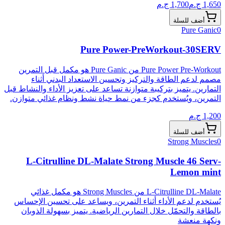
1,650
ج.م
1,700
ج.م
أضف للسلة
Pure Ganic
0
Pure Power-PreWorkout-30SERV
Pure Power Pre-Workout من Pure Ganic هو مكمل قبل التمرين
مصمم لدعم الطاقة والتركيز وتحسين الاستعداد البدني أثناء
التمارين. يتميز بتركيبة متوازنة تساعد على تعزيز الأداء والنشاط قبل
التمرين، ويُستخدم كجزء من نمط حياة نشط ونظام غذائي متوازن.
1,200
ج.م
أضف للسلة
Strong Muscles
0
L-Citrulline DL-Malate Strong Muscle 46 Serv-
Lemon mint
L-Citrulline DL-Malate من Strong Muscles هو مكمل غذائي
يُستخدم لدعم الأداء أثناء التمرين، ويساعد على تحسين الإحساس
بالطاقة والتحمّل خلال التمارين الرياضية. يتميز بسهولة الذوبان
ونكهة منعشة