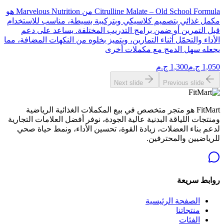
Citrulline Malate – Old School Formula من Marvelous Nutrition هو
مكمل غذائي بتصميم كلاسيكي وبتركيبة بسيطة، مناسب للاستخدام
قبل التمرين أو ضمن برامج التدريب المختلفة. يساعد على دعم
الأداء والتحمّل أثناء التمارين، ويتميز بخلوه من النكهات المضافة، مما
يجعله سهل الدمج مع مكملات أخرى
1,050
ج.م
1,300
ج.م
Next slide
Previous slide
FitMart هو متجر متخصص في بيع المكملات الغذائية الرياضية
ومنتجات اللياقة البدنية عالية الجودة، نوفر أفضل العلامات التجارية
لدعم بناء العضلات، زيادة القوة، تحسين الأداء، ونمط حياة صحي
للرياضيين والمحترفين.
روابط سريعة
الصفحة الرئيسية
منتجاتنا
الفئات