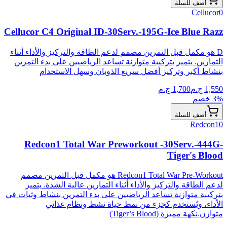
أضف للسلة
Cellucor
0
Cellucor C4 Original ID-30Serv.-195G-Ice Blue Razz
D هو مكمل قبل التمرين مصمم لدعم الطاقة والتركيز والأداء أثناء
التمارين. يتميز بتركيبة متوازنة تساعد الرياضيين على بدء التمرين
بنشاط أكبر وتركيز أفضل سريع الذوبان وسهل الاستخدام
1,550
ج.م
1,700
ج.م
% خصم
3
أضف للسلة
Redcon1
0
Redcon1 Total War Preworkout -30Serv.-444G-
Tiger's Blood
Redcon1 Total War Pre-Workout هو مكمل قبل التمرين مصمم
لدعم الطاقة والتركيز والأداء أثناء التمارين عالية الشدة. يتميز
بتركيبة متوازنة تساعد الرياضيين على بدء التمرين بنشاط وثبات في
الأداء، ويُستخدم كجزء من نمط حياة نشط ونظام غذائي
متوازن.نكهة مميزة (Tiger’s Blood)