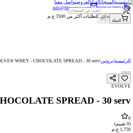
الرئيسية
المنتجات
الفئات
العروض
تواصل معنا
info@fitmarteg.com
01063120914
شحن مجاني للطلبات أكثر من
3500
ج.م
السلة
الرئيسية
/
بروتين
/
LVE® WHEY - CHOCOLATE SPREAD - 30 serv.
EVOLVE
OCOLATE SPREAD - 30 serv.
0
(
0
تقييم)
1,750
ج.م