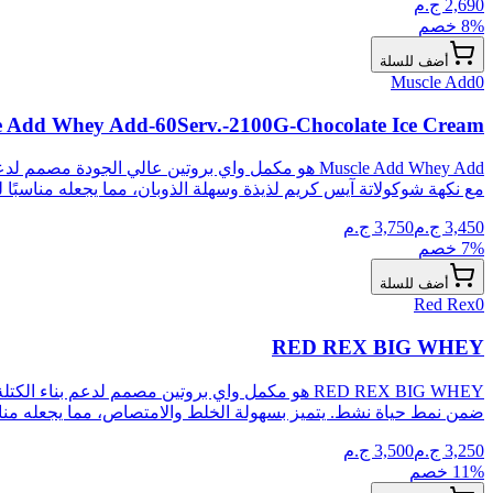
2,690
ج.م
% خصم
8
أضف للسلة
Muscle Add
0
e Add Whey Add-60Serv.-2100G-Chocolate Ice Cream
Muscle Add Whey Add هو مكمل واي بروتين عالي ال
مع نكهة شوكولاتة آيس كريم لذيذة وسهلة الذوبان، مما يجعله مناسبًا ل
3,450
ج.م
3,750
ج.م
% خصم
7
أضف للسلة
Red Rex
0
RED REX BIG WHEY
RED REX BIG WHEY هو مكمل واي بروتين مصمم لدعم ب
ضمن نمط حياة نشط. يتميز بسهولة الخلط والامتصاص، مما يجعله مناسب
3,250
ج.م
3,500
ج.م
% خصم
11