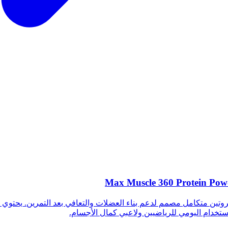
Max Muscle 360 Protein Pow
Max Muscle 360 Protein Powder – Reda  هو مكمل بروتين متكامل مصمم لدعم بناء العضلات والت
لاستخدام اليومي للرياضيين ولاعبي كمال الأجسام.