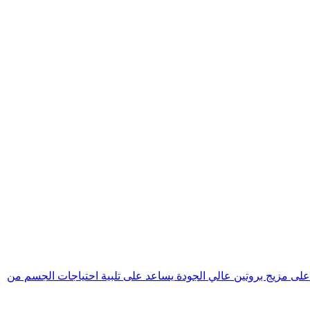
عافي بعد التمرين. يحتوي على مزيج بروتين عالي الجودة يساعد على تلبية احتياجات الجسم من