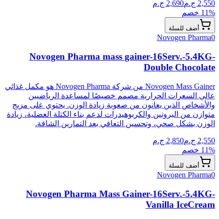
2,550
ج.م
2,690
ج.م
% خصم
11
أضف للسلة
Novogen Pharma
0
Novogen Pharma mass gainer-16Serv.-5.4KG-
Double Chocolate
Novogen Mass Gainer من شركة Novogen Pharma هو مكمل غذائي
عالي السعرات الحرارية مصمم خصيصًا لمساعدة الرياضيين
والأشخاص الذين يعانون من صعوبة زيادة الوزن. يحتوي على مزيج
متوازن من البروتين والكربوهيدرات لدعم بناء الكتلة العضلية، زيادة
الوزن بشكل صحي، وتحسين التعافي بعد التمارين الشاقة.
2,550
ج.م
2,850
ج.م
% خصم
11
أضف للسلة
Novogen Pharma
0
Novogen Pharma Mass Gainer-16Serv.-5.4KG-
Vanilla IceCream