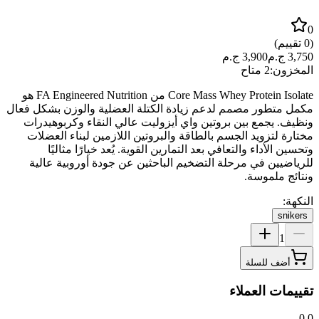
0
(
0
تقييم)
3,750
ج.م
3,900
ج.م
المخزون:
2 متاح
Core Mass Whey Protein Isolate من FA Engineered Nutrition هو
مكمل متطور مصمم لدعم زيادة الكتلة العضلية والوزن بشكل فعال
ونظيف. يجمع بين بروتين واي أيزوليت عالي النقاء وكربوهيدرات
مختارة لتزويد الجسم بالطاقة والبروتين اللازمين لبناء العضلات
وتحسين الأداء والتعافي بعد التمارين القوية. يُعد خيارًا مثاليًا
للرياضيين في مرحلة التضخيم الباحثين عن جودة أوروبية عالية
ونتائج ملموسة.
النكهة:
snikers
1
أضف للسلة
تقييمات العملاء
0.0