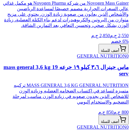
Novogen Mass Gainer من شركة Novogen Pharma هو مكمل غذائي
عالي السعرات الحرارية مصمم خصيصًا لمساعدة الرياضيين
والأشخاص الذين يعانون من صعوبة زيادة الوزن. يحتوي على مزيج
متوازن من البروتين والكربوهيدرات لدعم بناء الكتلة العضلية، زيادة
الوزن بشكل صحي، وتحسين التعافي بعد التمارين الشاقة.
2,550
ج.م
2,850
ج.م
% خصم
6
أضف للسلة
GENERAL NUTRITION
0
ماس جينرال ٣،٦ كيلو ١٩ جرعه mass general 3,6 kg 19
serv
MASS GENERAL 3,6 KG GENERAL NUTRITION تركيبه
متميزه لتساعد في اكتساب الضخامه العضليه وزياده الوزن
للاشخاص الذين يجدون صعوبه في زياده الوزن مناسب لمرحلة
التضخيم والاستخدام اليومي
800
ج.م
850
ج.م
أضف للسلة
GENERAL NUTRITION
0