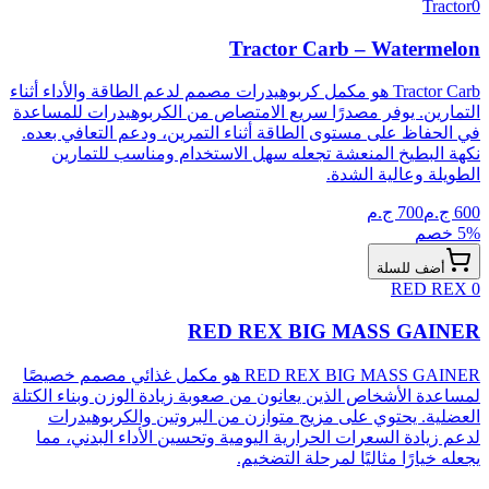
Tractor
0
Tractor Carb – Watermelon
Tractor Carb هو مكمل كربوهيدرات مصمم لدعم الطاقة والأداء أثناء
التمارين. يوفر مصدرًا سريع الامتصاص من الكربوهيدرات للمساعدة
في الحفاظ على مستوى الطاقة أثناء التمرين، ودعم التعافي بعده.
نكهة البطيخ المنعشة تجعله سهل الاستخدام ومناسب للتمارين
الطويلة وعالية الشدة.
600
ج.م
700
ج.م
% خصم
5
أضف للسلة
RED REX
0
RED REX BIG MASS GAINER
RED REX BIG MASS GAINER هو مكمل غذائي مصمم خصيصًا
لمساعدة الأشخاص الذين يعانون من صعوبة زيادة الوزن وبناء الكتلة
العضلية. يحتوي على مزيج متوازن من البروتين والكربوهيدرات
لدعم زيادة السعرات الحرارية اليومية وتحسين الأداء البدني، مما
يجعله خيارًا مثاليًا لمرحلة التضخيم.