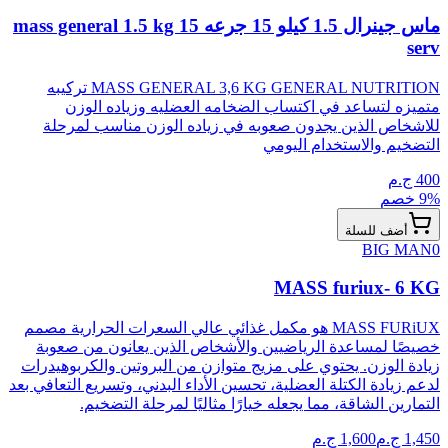
ماس جينرال 1.5 كيلو 15 جرعه mass general 1.5 kg 15
serv
MASS GENERAL 3,6 KG GENERAL NUTRITION تركيبه
متميزه لتساعد في اكتساب الضخامه العضليه وزياده الوزن
للاشخاص الذين يجدون صعوبه في زياده الوزن مناسب لمرحلة
التضخيم والاستخدام اليومي
400
ج.م
% خصم
9
أضف للسلة
BIG MAN
0
MASS furiux- 6 KG
MASS FURiUX هو مكمل غذائي عالي السعرات الحرارية مصمم
خصيصًا لمساعدة الرياضيين والأشخاص الذين يعانون من صعوبة
زيادة الوزن. يحتوي على مزيج متوازن من البروتين والكربوهيدرات
لدعم زيادة الكتلة العضلية، تحسين الأداء البدني، وتسريع التعافي بعد
التمارين الشاقة، مما يجعله خيارًا مثاليًا لمرحلة التضخيم.
1,450
ج.م
1,600
ج.م