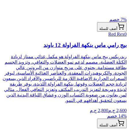
% خصم
7
أضف للسلة
Red Rex
0
بيج رامي ماس بنكهة الفراولة 12 باوند
ريدريكس بيج ماس بنكهة الفراولة هو مكمل غذائي ممتاز لزيادة
الكتلة العضلية، مصمم لدعم نمو العضلات والتعافي، وتزويد الجسم
بطاقة مستدامة. يحتوي على مزيج متوازن من البروتين عالي
الجودة، والكربوهيدرات المعقدة، والعناصر الغذائية الأساسية، ليوفر
السعرات الحرارية الإضافية اللازمة للرياضيين والأفراد الذين يسعون
لزيادة حجم العضلات وقوتها. بنكهة الفراولة اللذيذة، يوفر طريقة
لذيذة ومريحة لتعزيز التدريب المكثف وتعزيز التعافي الفعال. مثالي
لمن يعانون من صعوبة اكتساب الوزن وعشاق اللياقة البدنية الذين
يسعون لتحقيق أهدافهم في النمو.
2,600
ج.م
2,800
ج.م
% خصم
14
أضف للسلة