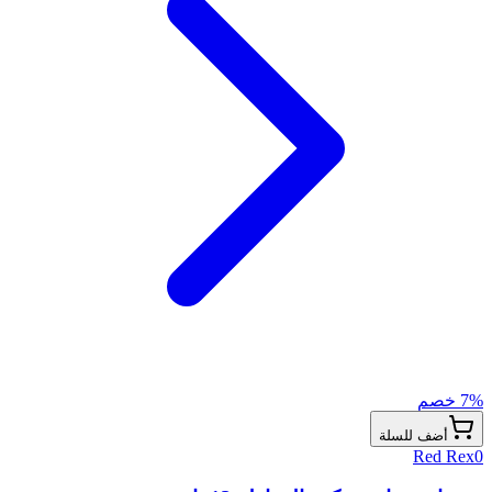
% خصم
7
أضف للسلة
Red Rex
0