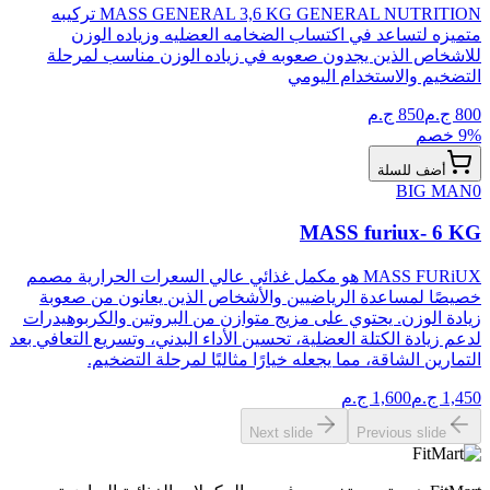
MASS GENERAL 3,6 KG GENERAL NUTRITION تركيبه
متميزه لتساعد في اكتساب الضخامه العضليه وزياده الوزن
للاشخاص الذين يجدون صعوبه في زياده الوزن مناسب لمرحلة
التضخيم والاستخدام اليومي
800
ج.م
850
ج.م
% خصم
9
أضف للسلة
BIG MAN
0
MASS furiux- 6 KG
MASS FURiUX هو مكمل غذائي عالي السعرات الحرارية مصمم
خصيصًا لمساعدة الرياضيين والأشخاص الذين يعانون من صعوبة
زيادة الوزن. يحتوي على مزيج متوازن من البروتين والكربوهيدرات
لدعم زيادة الكتلة العضلية، تحسين الأداء البدني، وتسريع التعافي بعد
التمارين الشاقة، مما يجعله خيارًا مثاليًا لمرحلة التضخيم.
1,450
ج.م
1,600
ج.م
Next slide
Previous slide