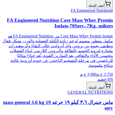
أضف للسلة
FA Engineered Nutrition
0
FA Engineered Nutrition Core Mass Whey Protein
Isolate-70Serv.-7Kg. snikers
Core Mass Whey Protein Isolate من FA Engineered Nutrition هو
مكمل متطور مصمم لدعم زيادة الكتلة العضلية والوزن بشكل فعال
ونظيف. يجمع بين بروتين واي أيزوليت عالي النقاء وكربوهيدرات
مختارة لتزويد الجسم بالطاقة والبروتين اللازمين لبناء العضلات
وتحسين الأداء والتعافي بعد التمارين القوية. يُعد خيارًا مثاليًا
للرياضيين في مرحلة التضخيم الباحثين عن جودة أوروبية عالية
ونتائج ملموسة.
3,750
ج.م
3,900
ج.م
% خصم
6
أضف للسلة
GENERAL NUTRITION
0
ماس جينرال ٣،٦ كيلو ١٩ جرعه mass general 3,6 kg 19
serv