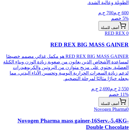
الطويلة وعالية الشدة.
600
ج.م
700
ج.م
% خصم
5
أضف للسلة
RED REX
0
RED REX BIG MASS GAINER
RED REX BIG MASS GAINER هو مكمل غذائي مصمم خصيصًا
لمساعدة الأشخاص الذين يعانون من صعوبة زيادة الوزن وبناء الكتلة
العضلية. يحتوي على مزيج متوازن من البروتين والكربوهيدرات
لدعم زيادة السعرات الحرارية اليومية وتحسين الأداء البدني، مما
يجعله خيارًا مثاليًا لمرحلة التضخيم.
2,550
ج.م
2,690
ج.م
% خصم
11
أضف للسلة
Novogen Pharma
0
Novogen Pharma mass gainer-16Serv.-5.4KG-
Double Chocolate