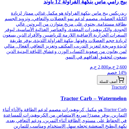
بيج رامي ماس بنكهة الفراولة 12 باوند
ريدريكس بيج ماس بنكهة الفراولة هو مكمل غذائي ممتاز لزيادة
الكتلة العضلية، مصمم لدعم نمو العضلات والتعافي، وتزويد الجسم
بطاقة مستدامة. يحتوي على مزيج متوازن من البروتين عالي
الجودة، والكربوهيدرات المعقدة، والعناصر الغذائية الأساسية، ليوفر
السعرات الحرارية الإضافية اللازمة للرياضيين والأفراد الذين يسعون
لزيادة حجم العضلات وقوتها. بنكهة الفراولة اللذيذة، يوفر طريقة
لذيذة ومريحة لتعزيز التدريب المكثف وتعزيز التعافي الفعال. مثالي
لمن يعانون من صعوبة اكتساب الوزن وعشاق اللياقة البدنية الذين
يسعون لتحقيق أهدافهم في النمو.
2,600
ج.م
2,800
ج.م
% خصم
14
أضف للسلة
Tractor
0
Tractor Carb – Watermelon
Tractor Carb هو مكمل كربوهيدرات مصمم لدعم الطاقة والأداء أثناء
التمارين. يوفر مصدرًا سريع الامتصاص من الكربوهيدرات للمساعدة
في الحفاظ على مستوى الطاقة أثناء التمرين، ودعم التعافي بعده.
نكهة البطيخ المنعشة تجعله سهل الاستخدام ومناسب للتمارين