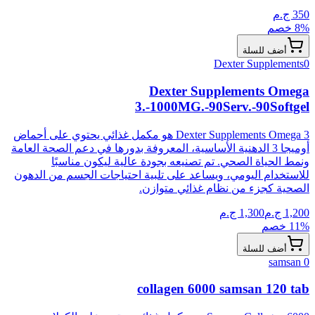
350
ج.م
% خصم
8
أضف للسلة
Dexter Supplements
0
Dexter Supplements Omega
3.-1000MG.-90Serv.-90Softgel
Dexter Supplements Omega 3 هو مكمل غذائي يحتوي على أحماض
أوميجا 3 الدهنية الأساسية، المعروفة بدورها في دعم الصحة العامة
ونمط الحياة الصحي. تم تصنيعه بجودة عالية ليكون مناسبًا
للاستخدام اليومي، ويساعد على تلبية احتياجات الجسم من الدهون
الصحية كجزء من نظام غذائي متوازن.
1,200
ج.م
1,300
ج.م
% خصم
11
أضف للسلة
samsan
0
collagen 6000 samsan 120 tab