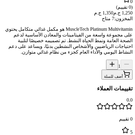
0
(
0
تقييم)
1,250
ج.م
1,350
ج.م
المخزون:
7 متاح
MuscleTech Platinum Multivitamin هو مكمل غذائي متكامل يحتوي
على مجموعة واسعة من الفيتامينات والمعادن الأساسية لدعم
الصحة العامة ونمط الحياة النشط. تم تصميمه خصيصًا لتلبية
احتياجات الرياضيين والأشخاص النشطين بدنيًا، ويساعد على دعم
النشاط اليومي والأداء العام كجزء من نظام غذائي متوازن.
1
أضف للسلة
تقييمات العملاء
0.0
0
تقييم
5