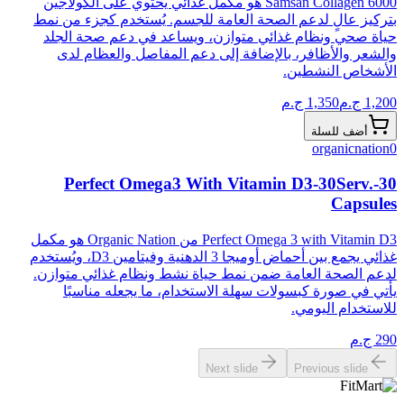
Samsan Collagen 6000 هو مكمل غذائي يحتوي على الكولاجين
بتركيز عالٍ لدعم الصحة العامة للجسم. يُستخدم كجزء من نمط
حياة صحي ونظام غذائي متوازن، ويساعد في دعم صحة الجلد
والشعر والأظافر، بالإضافة إلى دعم المفاصل والعظام لدى
الأشخاص النشطين.
1,200
ج.م
1,350
ج.م
أضف للسلة
organicnation
0
Perfect Omega3 With Vitamin D3-30Serv.-30
Capsules
Perfect Omega 3 with Vitamin D3 من Organic Nation هو مكمل
غذائي يجمع بين أحماض أوميجا 3 الدهنية وفيتامين D3، ويُستخدم
لدعم الصحة العامة ضمن نمط حياة نشط ونظام غذائي متوازن.
يأتي في صورة كبسولات سهلة الاستخدام، ما يجعله مناسبًا
للاستخدام اليومي.
290
ج.م
Next slide
Previous slide