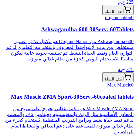
225
ج.م
أضف للسلة
organicnation
0
Ashwagandha 600-30Serv.-60Tablets
Ashwagandha 600 من Organic Nation هو مكمل غذائي عشبي
مستخلص من نبات الأشواجندا المعروف باستخدامه التقليدي لدعم
التوازن العام ونمط الحياة النشط. تم تصنيعه بجودة عالية ليكون
مناسبًا للاستخدام اليومي كجزء من نظام غذائي متوازن.
375
ج.م
أضف للسلة
Max Muscle
0
Max Muscle ZMA Sport-30Serv.-60coated tablets
Max Muscle ZMA Sport هو مكمل غذائي يحتوي على مزيج من
المعادن الأساسية مثل الزنك والمغنيسيوم وفيتامين B6، والمصمم
لدعم نمط حياة نشط وبرامج التدريب المنتظمة. يُستخدم كجزء من
نظام غذائي متوازن للمساعدة على دعم التعافي والنشاط العام
للرياضيين.