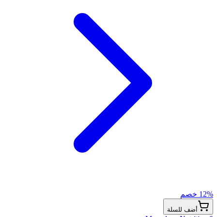
% خصم
12
أضف للسلة