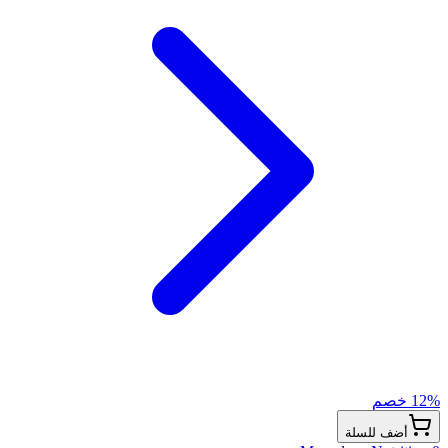
% خصم
12
أضف للسلة