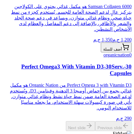
Samsan Collagen 6000 هو مكمل غذائي يحتوي على الكولاجين
بتركيز عالٍ لدعم الصحة العامة للجسم. يُستخدم كجزء من نمط
حياة صحي ونظام غذائي متوازن، ويساعد في دعم صحة الجلد
والشعر والأظافر، بالإضافة إلى دعم المفاصل والعظام لدى
الأشخاص النشطين.
1,200
ج.م
1,350
ج.م
أضف للسلة
organicnation
0
Perfect Omega3 With Vitamin D3-30Serv.-30
Capsules
Perfect Omega 3 with Vitamin D3 من Organic Nation هو مكمل
غذائي يجمع بين أحماض أوميجا 3 الدهنية وفيتامين D3، ويُستخدم
لدعم الصحة العامة ضمن نمط حياة نشط ونظام غذائي متوازن.
يأتي في صورة كبسولات سهلة الاستخدام، ما يجعله مناسبًا
للاستخدام اليومي.
290
ج.م
Next slide
Previous slide