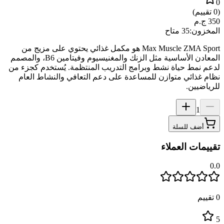
0
(
0
تقييم)
350
ج.م
المخزون:
35 متاح
Max Muscle ZMA Sport هو مكمل غذائي يحتوي على مزيج من
المعادن الأساسية مثل الزنك والمغنيسيوم وفيتامين B6، والمصمم
لدعم نمط حياة نشط وبرامج التدريب المنتظمة. يُستخدم كجزء من
نظام غذائي متوازن للمساعدة على دعم التعافي والنشاط العام
للرياضيين.
1
أضف للسلة
تقييمات العملاء
0.0
0
تقييم
5