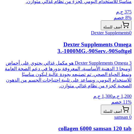
مناسبًا للاستخدام اليومي كجزء من نظام غذائي متوازن.
375
ج.م
% خصم
8
أضف للسلة
Dexter Supplements
0
Dexter Supplements Omega
3.-1000MG.-90Serv.-90Softgel
Dexter Supplements Omega 3 هو مكمل غذائي يحتوي على أحماض
أوميجا 3 الدهنية الأساسية، المعروفة بدورها في دعم الصحة العامة
ونمط الحياة الصحي. تم تصنيعه بجودة عالية ليكون مناسبًا
للاستخدام اليومي، ويساعد على تلبية احتياجات الجسم من الدهون
الصحية كجزء من نظام غذائي متوازن.
1,200
ج.م
1,300
ج.م
% خصم
11
أضف للسلة
samsan
0
collagen 6000 samsan 120 tab