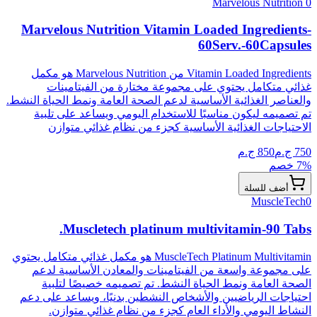
Marvelous Nutrition
0
Marvelous Nutrition Vitamin Loaded Ingredients-
60Serv.-60Capsules
Vitamin Loaded Ingredients من Marvelous Nutrition هو مكمل
غذائي متكامل يحتوي على مجموعة مختارة من الفيتامينات
والعناصر الغذائية الأساسية لدعم الصحة العامة ونمط الحياة النشط.
تم تصميمه ليكون مناسبًا للاستخدام اليومي ويساعد على تلبية
الاحتياجات الغذائية الأساسية كجزء من نظام غذائي متوازن
750
ج.م
850
ج.م
% خصم
7
أضف للسلة
MuscleTech
0
Muscletech platinum multivitamin-90 Tabs.
MuscleTech Platinum Multivitamin هو مكمل غذائي متكامل يحتوي
على مجموعة واسعة من الفيتامينات والمعادن الأساسية لدعم
الصحة العامة ونمط الحياة النشط. تم تصميمه خصيصًا لتلبية
احتياجات الرياضيين والأشخاص النشطين بدنيًا، ويساعد على دعم
النشاط اليومي والأداء العام كجزء من نظام غذائي متوازن.