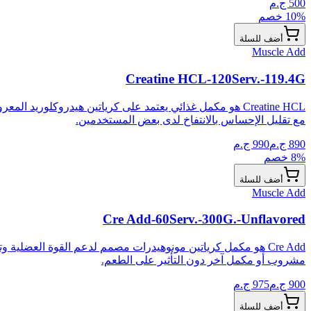
500
ج.م
% خصم
10
أضف للسلة
Muscle Add
Creatine HCL-120Serv.-119.4G
Creatine HCL هو مكمل غذائي يعتمد على كرياتين هيدروكلوريد
مع تقليل الإحساس بالانتفاخ لدى بعض المستخدمين.
890
ج.م
990
ج.م
% خصم
8
أضف للسلة
Muscle Add
Cre Add-60Serv.-300G.-Unflavored
Cre Add هو مكمل كرياتين مونوهيدرات مصمم لدعم القوة العضلية و
مشروب أو مكمل آخر دون التأثير على الطعم.
900
ج.م
975
ج.م
أضف للسلة