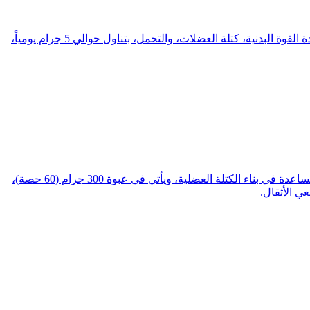
كرياتين "ماصل شو" (Muscle Show) هو مكمل من نوع الكرياتين مونوهيدرات يأتي بعبوة 300 جرام، توفر 60 جرعة (سكوب)، وهو مصمم لزيادة القوة البدنية، كتلة العضلات، والتحمل، بتناول حوالي 5 جرام يومياً،
كرياتين تشالنجر 60 سيرف هو مكمل غذائي يحتوي على كرياتين مونوهيدرات نقي، مصمم لزيادة القوة العضلية، وتحسين الأداء الرياضي، والمساعدة في بناء الكتلة العضلية، ويأتي في عبوة 300 جرام (60 حصة)،