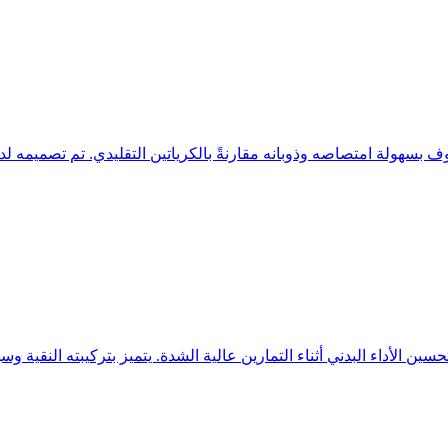
 المعروف بسهولة امتصاصه وذوبانه مقارنةً بالكرياتين التقليدي. تم تصميمه 
تحسين الأداء البدني أثناء التمارين عالية الشدة. يتميز بتركيبته النقية