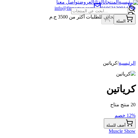
الرئيسية
المنتجات
الفئات
العروض
تواصل معنا
info@fitmarteg.com
01063120914
شحن مجاني للطلبات أكثر من
3500
ج.م
السلة
الرئيسية
/
كرياتين
كرياتين
20
منتج متاح
% خصم
12
أضف للسلة
Muscle Show