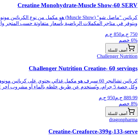
Creatine Monohydrate-Muscle Show-60 SERV
ويتوفر في متاجر المكملات الرياضية بأسعار متفاوتة حسب المتجر و
750
ج.م
850
ج.م
% خصم
6
أضف للسلة
Challenger Nutrition
Challenger Nutrition Creatine- 60 servings
وكل حصة 5 جرام، ويُستخدم عن طريق خلطه بالماء أو مشروب آخر لتعزيز الطاقة وتقليل الإرهاق أثناء التمرين، وهو مناسب للرياضيين ورافعي الأثقال.
889.99
ج.م
950
ج.م
% خصم
8
أضف للسلة
dragonpharma
Creatine-Creaforce-399g-133-serve