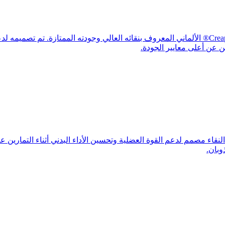
Crea Power Creapure® هو مكمل غذائي فاخر يعتمد على كرياتين Creapure® الألماني المعروف بنقائه العا
ين عن أعلى معايير الجودة.
PLATINU هو مكمل غذائي عالي النقاء مصمم لدعم القوة العضلية وتحسين الأداء البدني أث
وبان.