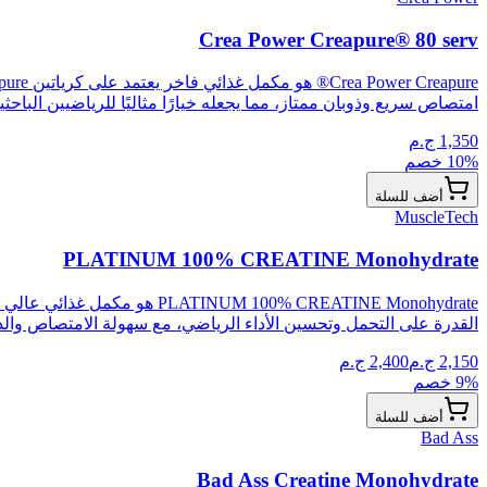
Crea Power Creapure® 80 serv
امتصاص سريع وذوبان ممتاز، مما يجعله خيارًا مثاليًا للرياضيين الباحث
1,350
ج.م
% خصم
10
أضف للسلة
MuscleTech
PLATINUM 100% CREATINE Monohydrate
M 100% CREATINE Monohydrate
القدرة على التحمل وتحسين الأداء الرياضي، مع سهولة الامتصاص والذ
2,150
ج.م
2,400
ج.م
% خصم
9
أضف للسلة
Bad Ass
Bad Ass Creatine Monohydrate