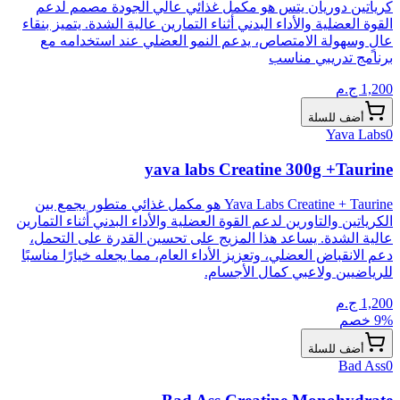
كرياتين دوريان يتس هو مكمل غذائي عالي الجودة مصمم لدعم
القوة العضلية والأداء البدني أثناء التمارين عالية الشدة. يتميز بنقاء
عالٍ وسهولة الامتصاص، يدعم النمو العضلي عند استخدامه مع
برنامج تدريبي مناسب
1,200
ج.م
أضف للسلة
Yava Labs
0
yava labs Creatine 300g +Taurine
Yava Labs Creatine + Taurine هو مكمل غذائي متطور يجمع بين
الكرياتين والتاورين لدعم القوة العضلية والأداء البدني أثناء التمارين
عالية الشدة. يساعد هذا المزيج على تحسين القدرة على التحمل،
دعم الانقباض العضلي، وتعزيز الأداء العام، مما يجعله خيارًا مناسبًا
للرياضيين ولاعبي كمال الأجسام.
1,200
ج.م
% خصم
9
أضف للسلة
Bad Ass
0