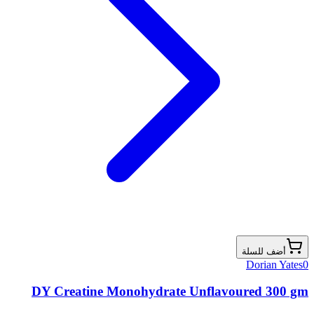
أضف للسلة
Dorian Yates
0
DY Creatine Monohydrate Unflavoured 300 gm