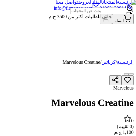
الرئيسية
المنتجات
الفئات
العروض
تواصل معنا
info@fitmarteg.com
01063120914
شحن مجاني للطلبات أكثر من
3500
ج.م
السلة
الرئيسية
/
كرياتين
/
Marvelous Creatine
Marvelous
Marvelous Creatine
0
(
0
تقييم)
1,100
ج.م