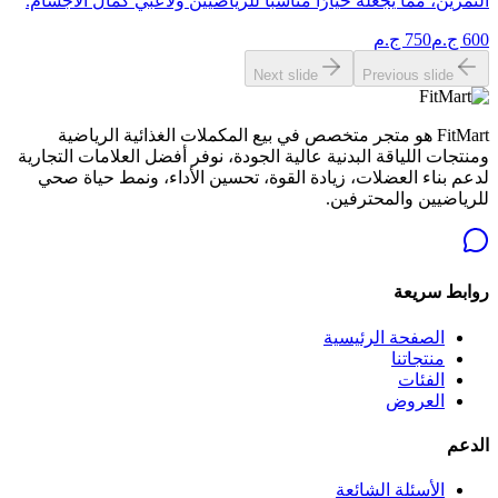
التمرين، مما يجعله خيارًا مناسبًا للرياضيين ولاعبي كمال الأجسام.
600
ج.م
750
ج.م
Next slide
Previous slide
FitMart هو متجر متخصص في بيع المكملات الغذائية الرياضية
ومنتجات اللياقة البدنية عالية الجودة، نوفر أفضل العلامات التجارية
لدعم بناء العضلات، زيادة القوة، تحسين الأداء، ونمط حياة صحي
للرياضيين والمحترفين.
روابط سريعة
الصفحة الرئيسية
منتجاتنا
الفئات
العروض
الدعم
الأسئلة الشائعة