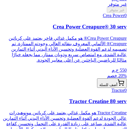
غير متوفر
غير متوفر
Crea Power
0
Crea Power Creapure® 30 serv
Crea Power Creapure® هو مكمل غذائي فاخر يعتمد على كرياتين
Creapure® الألماني المعروف بنقائه العالي وجودته الممتازة. تم
تصميمه لدعم القوة العضلية وتحسين الأداء البدني أثناء التمارين
عالية الشدة، مع امتصاص سريع وذوبان ممتاز، مما يجعله خيارًا
مثاليًا للرياضيين الباحثين عن أعلى معايير الجودة.
550
ج.م
% خصم
20
أضف للسلة
Tractor
0
Tractor Creatine 80 serv
Tractor Creatine هو مكمل غذائي يعتمد على كرياتين مونوهيدرات
عالي الجودة لدعم القوة العضلية وتحسين الأداء البدني أثناء التمارين
عالية الشدة. يساعد على زيادة القدرة على التحمل وتحسين كفاءة