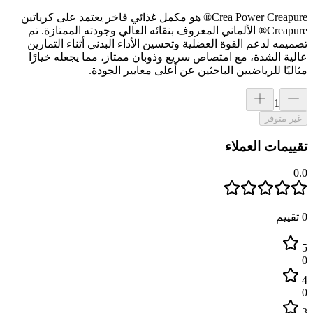
Crea Power Creapure® هو مكمل غذائي فاخر يعتمد على كرياتين
Creapure® الألماني المعروف بنقائه العالي وجودته الممتازة. تم
تصميمه لدعم القوة العضلية وتحسين الأداء البدني أثناء التمارين
عالية الشدة، مع امتصاص سريع وذوبان ممتاز، مما يجعله خيارًا
مثاليًا للرياضيين الباحثين عن أعلى معايير الجودة.
1
غير متوفر
تقييمات العملاء
0.0
0
تقييم
5
0
4
0
3