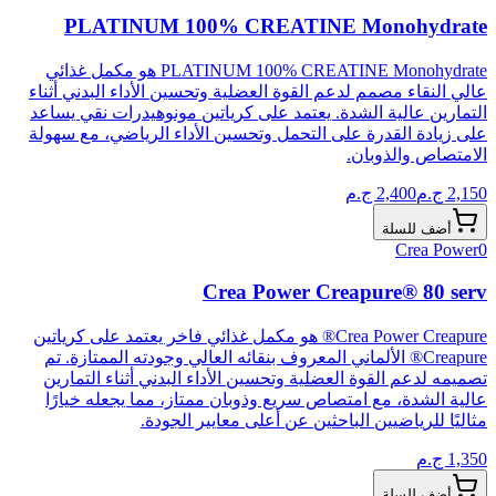
PLATINUM 100% CREATINE Monohydrate
PLATINUM 100% CREATINE Monohydrate هو مكمل غذائي
عالي النقاء مصمم لدعم القوة العضلية وتحسين الأداء البدني أثناء
التمارين عالية الشدة. يعتمد على كرياتين مونوهيدرات نقي يساعد
على زيادة القدرة على التحمل وتحسين الأداء الرياضي، مع سهولة
الامتصاص والذوبان.
2,150
ج.م
2,400
ج.م
أضف للسلة
Crea Power
0
Crea Power Creapure® 80 serv
Crea Power Creapure® هو مكمل غذائي فاخر يعتمد على كرياتين
Creapure® الألماني المعروف بنقائه العالي وجودته الممتازة. تم
تصميمه لدعم القوة العضلية وتحسين الأداء البدني أثناء التمارين
عالية الشدة، مع امتصاص سريع وذوبان ممتاز، مما يجعله خيارًا
مثاليًا للرياضيين الباحثين عن أعلى معايير الجودة.
1,350
ج.م
أضف للسلة