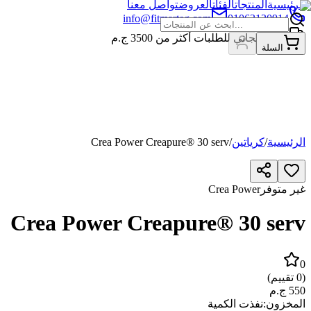
الرئيسية
المنتجات
الفئات
العروض
تواصل معنا
info@fitmarteg.com
01063120914
شحن مجاني للطلبات أكثر من
3500
ج.م
السلة
الرئيسية
/
كرياتين
/
Crea Power Creapure® 30 serv
غير متوفر
Crea Power
Crea Power Creapure® 30 serv
0
(
0
تقييم)
550
ج.م
المخزون:
نفذت الكمية