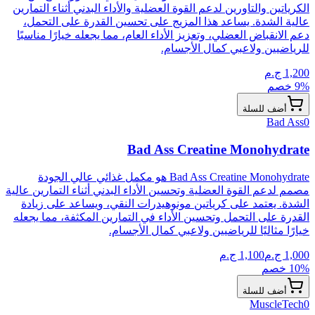
الكرياتين والتاورين لدعم القوة العضلية والأداء البدني أثناء التمارين
عالية الشدة. يساعد هذا المزيج على تحسين القدرة على التحمل،
دعم الانقباض العضلي، وتعزيز الأداء العام، مما يجعله خيارًا مناسبًا
للرياضيين ولاعبي كمال الأجسام.
1,200
ج.م
% خصم
9
أضف للسلة
Bad Ass
0
Bad Ass Creatine Monohydrate
Bad Ass Creatine Monohydrate هو مكمل غذائي عالي الجودة
مصمم لدعم القوة العضلية وتحسين الأداء البدني أثناء التمارين عالية
الشدة. يعتمد على كرياتين مونوهيدرات النقي، ويساعد على زيادة
القدرة على التحمل وتحسين الأداء في التمارين المكثفة، مما يجعله
خيارًا مثاليًا للرياضيين ولاعبي كمال الأجسام.
1,000
ج.م
1,100
ج.م
% خصم
10
أضف للسلة
MuscleTech
0