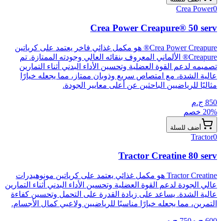
Crea Power
0
Crea Power Creapure® 50 serv
Crea Power Creapure® هو مكمل غذائي فاخر يعتمد على كرياتين
Creapure® الألماني المعروف بنقائه العالي وجودته الممتازة. تم
تصميمه لدعم القوة العضلية وتحسين الأداء البدني أثناء التمارين
عالية الشدة، مع امتصاص سريع وذوبان ممتاز، مما يجعله خيارًا
مثاليًا للرياضيين الباحثين عن أعلى معايير الجودة.
850
ج.م
% خصم
20
أضف للسلة
Tractor
0
Tractor Creatine 80 serv
Tractor Creatine هو مكمل غذائي يعتمد على كرياتين مونوهيدرات
عالي الجودة لدعم القوة العضلية وتحسين الأداء البدني أثناء التمارين
عالية الشدة. يساعد على زيادة القدرة على التحمل وتحسين كفاءة
التمرين، مما يجعله خيارًا مناسبًا للرياضيين ولاعبي كمال الأجسام.
600
ج.م
750
ج.م