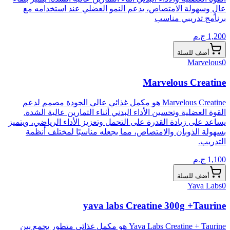
عالٍ وسهولة الامتصاص، يدعم النمو العضلي عند استخدامه مع
برنامج تدريبي مناسب
1,200
ج.م
أضف للسلة
Marvelous
0
Marvelous Creatine
Marvelous Creatine هو مكمل غذائي عالي الجودة مصمم لدعم
القوة العضلية وتحسين الأداء البدني أثناء التمارين عالية الشدة.
يساعد على زيادة القدرة على التحمل وتعزيز الأداء الرياضي، ويتميز
بسهولة الذوبان والامتصاص، مما يجعله مناسبًا لمختلف أنظمة
التدريب.
1,100
ج.م
أضف للسلة
Yava Labs
0
yava labs Creatine 300g +Taurine
Yava Labs Creatine + Taurine هو مكمل غذائي متطور يجمع بين