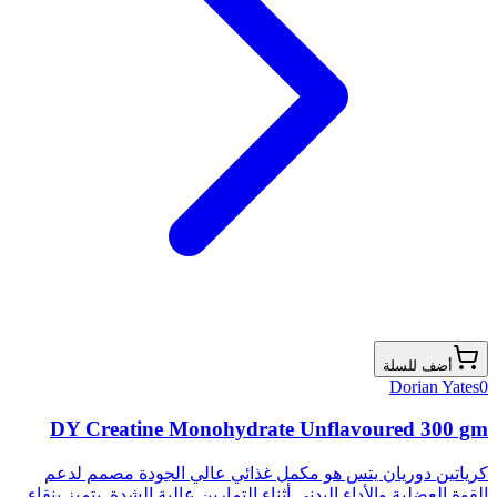
أضف للسلة
Dorian Yates
0
DY Creatine Monohydrate Unflavoured 300 gm
كرياتين دوريان يتس هو مكمل غذائي عالي الجودة مصمم لدعم
القوة العضلية والأداء البدني أثناء التمارين عالية الشدة. يتميز بنقاء